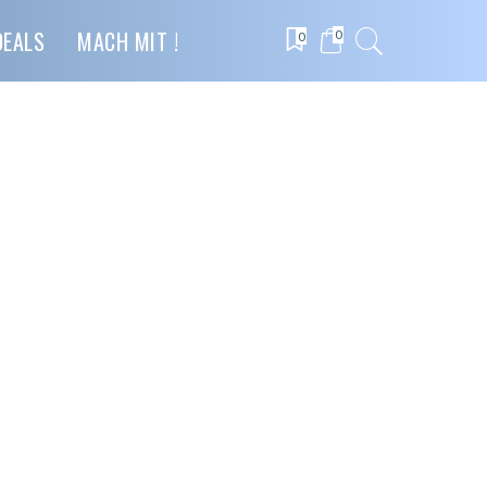
DEALS
MACH MIT !
0
0