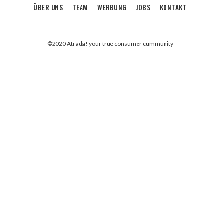
ÜBER UNS
TEAM
WERBUNG
JOBS
KONTAKT
©2020 Atrada! your true consumer cummunity