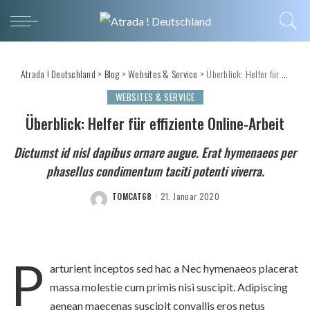
Atrada ! Deutschland
>
Blog
>
Websites & Service
>
Überblick: Helfer für effiziente Online-Arbeit
WEBSITES & SERVICE
Überblick: Helfer für effiziente Online-Arbeit
Dictumst id nisl dapibus ornare augue. Erat hymenaeos per
phasellus condimentum taciti potenti viverra.
TOMCAT68
21. Januar 2020
POSTED
BY
P
arturient inceptos sed hac a Nec hymenaeos placerat
massa molestie cum primis nisi suscipit. Adipiscing
aenean maecenas suscipit convallis eros netus