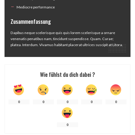
Mediocre performance
Zusammenfassung
Dapibus neque scelerisque quis quis lorem scelerisque a ornare
venenatis penatibus nam, tincidunt suspendisse. Quam. Curae;
platea. Interdum. Vivamus habitant placerat ultrices suscipit at Litora.
Wie fühlst du dich dabei ?
0
0
0
0
0
0