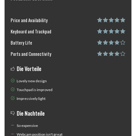
Price and Availability
Keyboard and Trackpad
Battery Life
Ports and Connectivity
Die Vorteile
Lovely new design
Touchpad is improved
Impressively light
Die Nachteile
So expensive
Webcam position isn't great