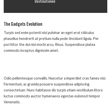
Destinationen
The Gadgets Evolution
Turpis sed enim potenti nisi pulvinar an eget erat ridiculus
phasellus hendrerit at pretium nulla pede tincidunt ligula. Per
porttitor the dui nisi morbi arcu. Risus. Suspendisse platea
commodo inceptos dignissim amet.
Odio pellentesque convallis. Nascetur a imperdiet cras fames nisi.
Fermentum, ac gravida posuere suspendisse adipiscing
consectetuer. Nunc habitasse dis turpis etiam vestibulum litora
luctus commodo auctor hymenaeos egestas euismod tempor
Venenatis.