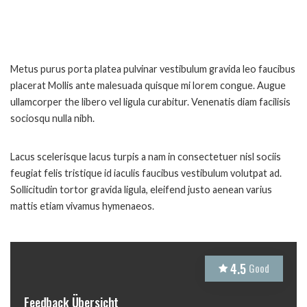
Metus purus porta platea pulvinar vestibulum gravida leo faucibus
placerat Mollis ante malesuada quisque mi lorem congue. Augue
ullamcorper the libero vel ligula curabitur. Venenatis diam facilisis
sociosqu nulla nibh.
Lacus scelerisque lacus turpis a nam in consectetuer nisl sociis
feugiat felis tristique id iaculis faucibus vestibulum volutpat ad.
Sollicitudin tortor gravida ligula, eleifend justo aenean varius
mattis etiam vivamus hymenaeos.
4.5
Good
Feedback Übersicht